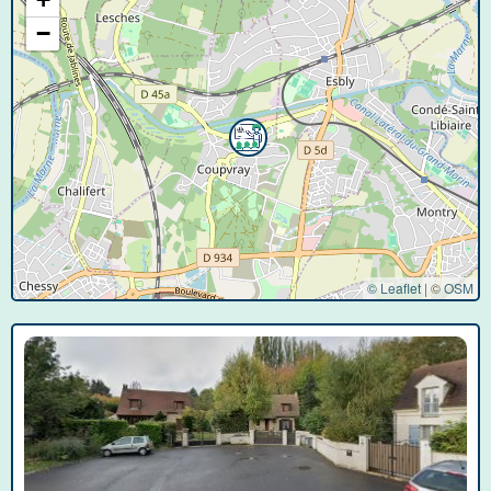
−
© Leaflet
|
©
OSM