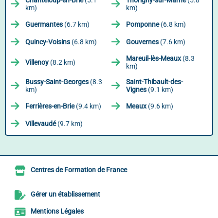
Chanteloup-en-Brie
(5.1
Thorigny-sur-Marne
(5.8
km)
km)
Guermantes
(6.7 km)
Pomponne
(6.8 km)
Quincy-Voisins
(6.8 km)
Gouvernes
(7.6 km)
Mareuil-lès-Meaux
(8.3
Villenoy
(8.2 km)
km)
Bussy-Saint-Georges
(8.3
Saint-Thibault-des-
km)
Vignes
(9.1 km)
Ferrières-en-Brie
(9.4 km)
Meaux
(9.6 km)
Villevaudé
(9.7 km)
Centres de Formation de France
Gérer un établissement
Mentions Légales