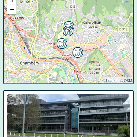
−
© Leaflet
|
©
OSM