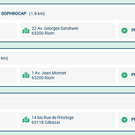
L SOPHROCAP
(1.8 km)
22 Av. Georges Gershwin
P
63200 Riom
9 km)
1 Av. Jean Monnet
P
63200 Riom
14 bis Rue de l'Horloge
P
63118 Cébazat