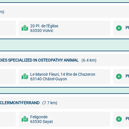
km)
20 Pl. de l'Église
P
63530 Volvic
DIES SPECIALIZED IN OSTEOPATHY ANIMAL
(6.4 km)
Le Manoir Fleuri, 14 Rte de Chazeron
P
63140 Châtel-Guyon
 CLERMONT-FERRAND
(7.7 km)
Feligonde
P
63530 Sayat