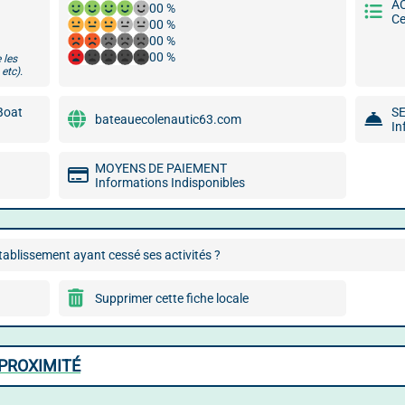
A
00 %
Ce
00 %
00 %
00 %
 les
etc).
 Boat
S
bateauecolenautic63.com
In
MOYENS DE PAIEMENT
Informations Indisponibles
ablissement ayant cessé ses activités ?
Supprimer cette fiche locale
PROXIMITÉ